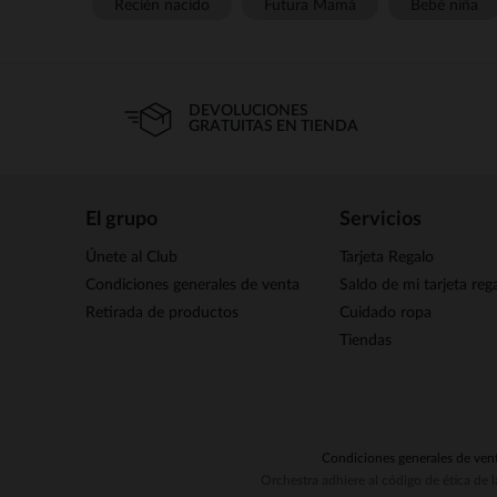
Recién nacido
Futura Mamá
Bebé niña
DEVOLUCIONES
GRATUITAS EN TIENDA
El grupo
Servicios
Únete al Club
Tarjeta Regalo
Condiciones generales de venta
Saldo de mi tarjeta reg
Retirada de productos
Cuidado ropa
Tiendas
Condiciones generales de ven
Orchestra adhiere al código de ética de 