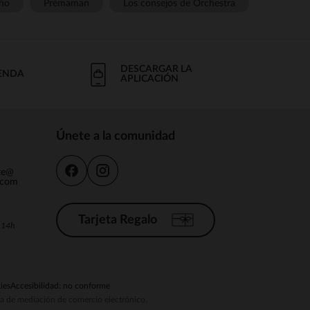
ño
Prémaman
Los consejos de Orchestra
DESCARGAR LA
IENDA
APLICACIÓN
Únete a la comunidad
nte@
.com
Tarjeta Regalo
a 14h
ies
Accesibilidad: no conforme
ema de mediación de comercio electrónico.