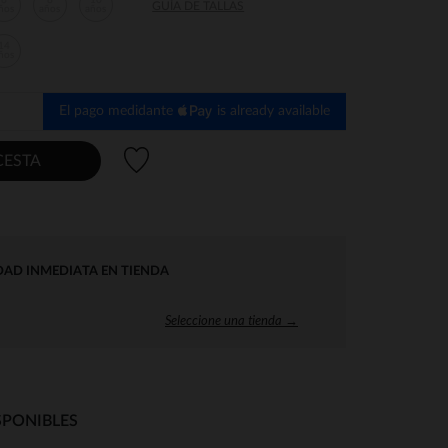
6
8
10
GUÍA DE TALLAS
ños
años
años
14
ños
El pago medidante
is already available
Lista de deseos
CESTA
DAD INMEDIATA EN TIENDA
Seleccione una tienda →
SPONIBLES