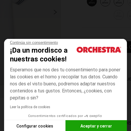
3
4
5
años
años
años
a
12
años
a
Continúa sin consentimiento
AÑADIR A LA 
¡Da un mordisco a
nuestras cookies!
Esperamos que nos des tu consentimiento para poner
las cookies en el horno y recopilar tus datos. Cuando
DISPONIBILI
nos des el visto bueno, podremos adaptar nuestros
contenidos a tus gustos. Entonces, ¿cookies, con
pepitas o sin?
Leer la política de cookies
Consentimientos certificados por
MODOS DE ENVÍO DI
Configurar cookies
Aceptar y cerrar