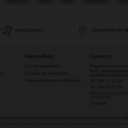
Bebé niño
Niña
Niño
Puericultura
Sue
PAGO SEGURO
ENCUENTRA TU T
Puericultura
Contacto
Lista de nacimiento
Preguntas frecuentes
Mail : atencionalclie
alo
Consejos de puericultura
orchestra-premaman
Vídeos de productos Prémaman
Tel : 958 17 53 16
Tel : 963 69 27 45
De lunes a viernes de 10h 
y de 16h a 19h
Contactar
ta
Aviso Legal
*Condiciones de las ofertas actuales
Datos personales
Gestión de las cook
la Federación Francesa de comercio electrónico y venta a distancia (FEVAD) y al sist