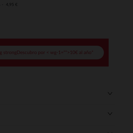
pciones
4,95 €
o
ustes de privacidad, garantizando el cumplimiento de las regula
g strongDescubro por < wg-1="">10€ al año*