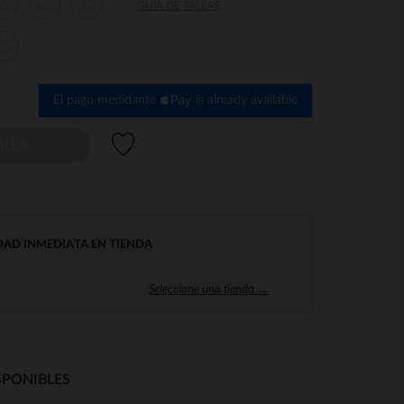
6
8
10
GUÍA DE TALLAS
ños
años
años
14
ños
El pago medidante
is already available
Lista de deseos
ALLA
DAD INMEDIATA EN TIENDA
Seleccione una tienda →
SPONIBLES