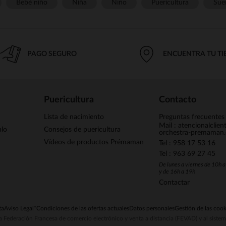
Bebé niño
Niña
Niño
Puericultura
Sue
PAGO SEGURO
ENCUENTRA TU T
Puericultura
Contacto
Lista de nacimiento
Preguntas frecuentes
Mail : atencionalclie
alo
Consejos de puericultura
orchestra-premaman
Vídeos de productos Prémaman
Tel : 958 17 53 16
Tel : 963 69 27 45
De lunes a viernes de 10h 
y de 16h a 19h
Contactar
ta
Aviso Legal
*Condiciones de las ofertas actuales
Datos personales
Gestión de las cook
la Federación Francesa de comercio electrónico y venta a distancia (FEVAD) y al sist