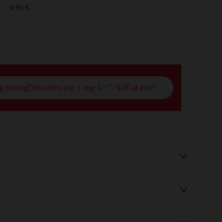
pciones
4,95 €
o
ustes de privacidad, garantizando el cumplimiento de las regula
g strongDescubro por < wg-1="">10€ al año*