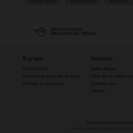
Recién nacido
Futura Mamá
Bebé niña
DEVOLUCIONES
GRATUITAS EN TIENDA
El grupo
Servicios
Únete al Club
Tarjeta Regalo
Condiciones generales de venta
Saldo de mi tarjeta reg
Retirada de productos
Cuidado ropa
Tiendas
Condiciones generales de ven
Orchestra adhiere al código de ética de 