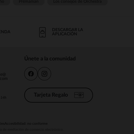
ño
Prémaman
Los consejos de Orchestra
DESCARGAR LA
IENDA
APLICACIÓN
Únete a la comunidad
nte@
.com
Tarjeta Regalo
a 14h
ies
Accesibilidad: no conforme
ema de mediación de comercio electrónico.