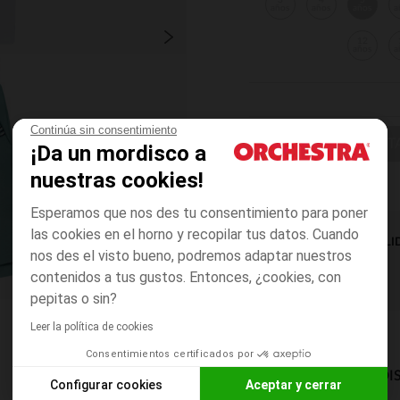
3
4
5
años
años
años
a
12
años
a
Continúa sin consentimiento
ELIGE UNA T
¡Da un mordisco a
nuestras cookies!
Esperamos que nos des tu consentimiento para poner
las cookies en el horno y recopilar tus datos. Cuando
DISPONIBILI
nos des el visto bueno, podremos adaptar nuestros
contenidos a tus gustos. Entonces, ¿cookies, con
pepitas o sin?
Leer la política de cookies
Consentimientos certificados por
MODOS DE ENVÍO DI
Configurar cookies
Aceptar y cerrar