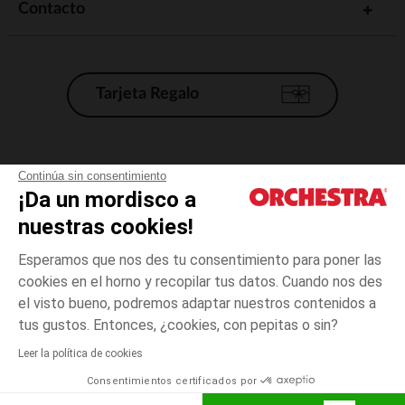
Contacto
Tarjeta Regalo
Condiciones generales de venta
Continúa sin consentimiento
¡Da un mordisco a
Aviso Legal
*Condiciones de las ofertas actuales
nuestras cookies!
Datos personales
Esperamos que nos des tu consentimiento para poner las
Gestión de las cookies
cookies en el horno y recopilar tus datos. Cuando nos des
Accesibilidad: no conforme
el visto bueno, podremos adaptar nuestros contenidos a
3
Azul
Azul
años
Orchestra adhiere al código de ética de la Federación Francesa de comercio
tus gustos. Entonces, ¿cookies, con pepitas o sin?
electrónico y venta a distancia (FEVAD) y al sistema de mediación de
comercio electrónico.
Leer la política de cookies
El pago medidante
is already available
Consentimientos certificados por
España
Lista d
ELIGE UNA TALLA