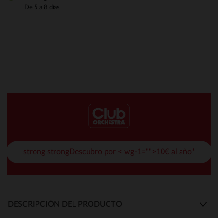
De 5 a 8 días
strong strongDescubro por < wg-1="">10€ al año*
DESCRIPCIÓN DEL PRODUCTO