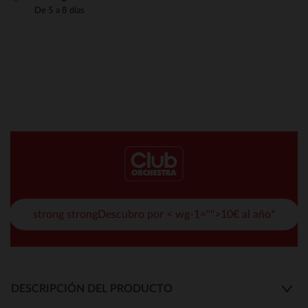
De 5 a 8 días
strong strongDescubro por < wg-1="">10€ al año*
DESCRIPCIÓN DEL PRODUCTO