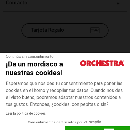
Contacto
Tarjeta Regalo
Condiciones generales de venta
Continúa sin consentimiento
¡Da un mordisco a
Aviso Legal
*Condiciones de las ofertas actuales
nuestras cookies!
Datos personales
Esperamos que nos des tu consentimiento para poner las
Gestión de las cookies
cookies en el horno y recopilar tus datos. Cuando nos des
Accesibilidad: no conforme
el visto bueno, podremos adaptar nuestros contenidos a
3
Crudo
Crudo
años
Orchestra adhiere al código de ética de la Federación Francesa de comercio
tus gustos. Entonces, ¿cookies, con pepitas o sin?
electrónico y venta a distancia (FEVAD) y al sistema de mediación de
comercio electrónico.
Leer la política de cookies
El pago medidante
is already available
Consentimientos certificados por
España
Lista d
AÑADIR A LA CESTA