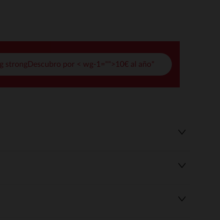
pciones
ustes de privacidad, garantizando el cumplimiento de las regula
g strongDescubro por < wg-1="">10€ al año*