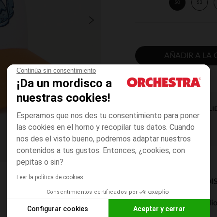
50
53
AÑADIR A LA 
Continúa sin consentimiento
¡Da un mordisco a
nuestras cookies!
DISPONIBILI
Esperamos que nos des tu consentimiento para poner
las cookies en el horno y recopilar tus datos. Cuando
nos des el visto bueno, podremos adaptar nuestros
contenidos a tus gustos. Entonces, ¿cookies, con
pepitas o sin?
Leer la política de cookies
MODOS DE ENVÍO DI
Consentimientos certificados por
Entrega a domicili
Configurar cookies
Aceptar y cerrar
De 5 a 8 días