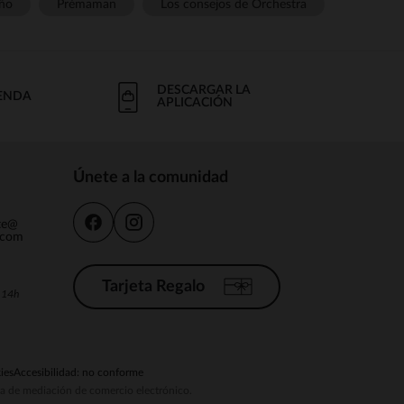
ño
Prémaman
Los consejos de Orchestra
DESCARGAR LA
IENDA
APLICACIÓN
Únete a la comunidad
nte@
.com
Tarjeta Regalo
a 14h
ies
Accesibilidad: no conforme
ema de mediación de comercio electrónico.