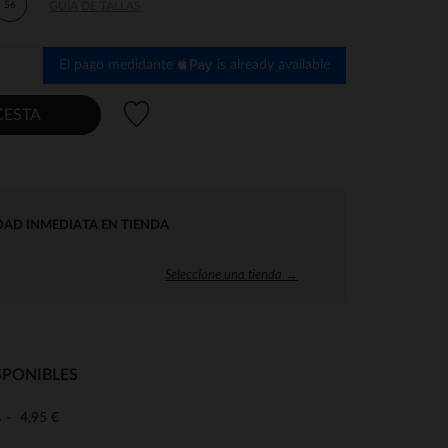
56
GUÍA DE TALLAS
El pago medidante
is already available
Lista de deseos
CESTA
DAD INMEDIATA EN TIENDA
Seleccione una tienda →
SPONIBLES
4,95 €
o