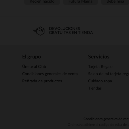
Recién nacido
Futura Mamá
Bebé niña
DEVOLUCIONES
GRATUITAS EN TIENDA
El grupo
Servicios
Únete al Club
Tarjeta Regalo
Condiciones generales de venta
Saldo de mi tarjeta reg
Retirada de productos
Cuidado ropa
Tiendas
Condiciones generales de ven
Orchestra adhiere al código de ética de 