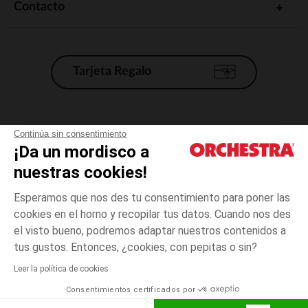
Contacto
Tarjeta Regalo
Condiciones generales de venta
Continúa sin consentimiento
¡Da un mordisco a
Aviso Legal
*Condiciones de las ofertas actuales
nuestras cookies!
Datos personales
Esperamos que nos des tu consentimiento para poner las
Gestión de las cookies
cookies en el horno y recopilar tus datos. Cuando nos des
Accesibilidad: no conforme
el visto bueno, podremos adaptar nuestros contenidos a
Blanco
Blanco
53
Orchestra adhiere al código de ética de la Federación Francesa de comercio
tus gustos. Entonces, ¿cookies, con pepitas o sin?
electrónico y venta a distancia (FEVAD) y al sistema de mediación de
comercio electrónico.
Leer la política de cookies
El pago medidante
is already available
Consentimientos certificados por
España
Lista d
ELIGE UNA TALLA