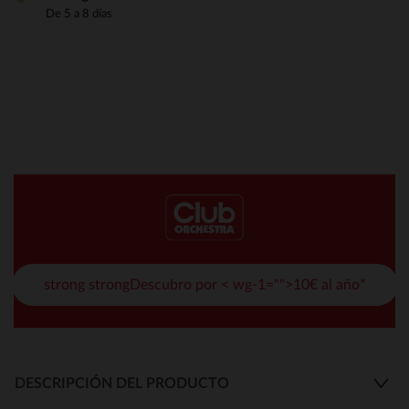
De 5 a 8 días
strong strongDescubro por < wg-1="">10€ al año*
DESCRIPCIÓN DEL PRODUCTO