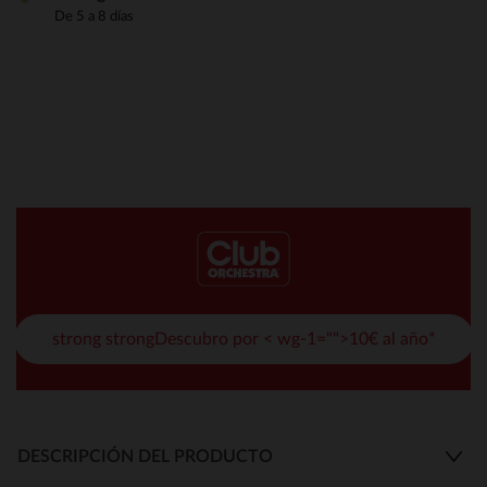
De 5 a 8 días
strong strongDescubro por < wg-1="">10€ al año*
DESCRIPCIÓN DEL PRODUCTO