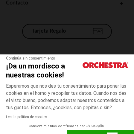
Contacto
Tarjeta Regalo
Condiciones generales de venta
Continúa sin consentimiento
¡Da un mordisco a
Aviso Legal
*Condiciones de las ofertas actuales
nuestras cookies!
Datos personales
Esperamos que nos des tu consentimiento para poner las
Gestión de las cookies
cookies en el horno y recopilar tus datos. Cuando nos des
Accesibilidad: no conforme
el visto bueno, podremos adaptar nuestros contenidos a
4
Gris
Gris
años
Orchestra adhiere al código de ética de la Federación Francesa de comercio
tus gustos. Entonces, ¿cookies, con pepitas o sin?
electrónico y venta a distancia (FEVAD) y al sistema de mediación de
comercio electrónico.
Leer la política de cookies
El pago medidante
is already available
Consentimientos certificados por
España
Lista d
AÑADIR A LA CESTA