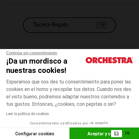
Tarjeta Regalo
Condiciones generales de venta
Continúa sin consentimiento
¡Da un mordisco a
Aviso Legal
*Condiciones de las ofertas actuales
nuestras cookies!
Datos personales
Esperamos que nos des tu consentimiento para poner las
Gestión de las cookies
cookies en el horno y recopilar tus datos. Cuando nos des
Accesibilidad: no conforme
el visto bueno, podremos adaptar nuestros contenidos a
4
Azul
Azul
años
Orchestra adhiere al código de ética de la Federación Francesa de comercio
tus gustos. Entonces, ¿cookies, con pepitas o sin?
electrónico y venta a distancia (FEVAD) y al sistema de mediación de
comercio electrónico.
Leer la política de cookies
El pago medidante
is already available
Consentimientos certificados por
España
Lista d
AÑADIR A LA CESTA
Configurar cookies
Aceptar y cerrar
ES
FR