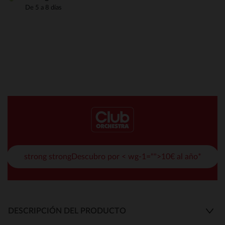
De 5 a 8 días
strong strongDescubro por < wg-1="">10€ al año*
DESCRIPCIÓN DEL PRODUCTO