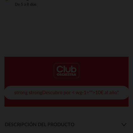
De 5 a 8 días
strong strongDescubro por < wg-1="">10€ al año*
DESCRIPCIÓN DEL PRODUCTO