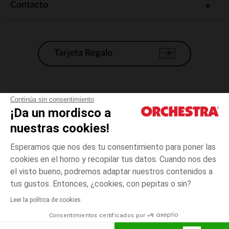
Contacto
Tarjeta Regalo
Condiciones generales de venta
Continúa sin consentimiento
¡Da un mordisco a
Aviso Legal
*Condiciones de las ofertas actuales
nuestras cookies!
Datos personales
Esperamos que nos des tu consentimiento para poner las
Gestión de las cookies
cookies en el horno y recopilar tus datos. Cuando nos des
Accesibilidad: no conforme
el visto bueno, podremos adaptar nuestros contenidos a
Negro
Negro
24
Orchestra adhiere al código de ética de la Federación Francesa de comercio
tus gustos. Entonces, ¿cookies, con pepitas o sin?
electrónico y venta a distancia (FEVAD) y al sistema de mediación de
comercio electrónico.
Leer la política de cookies
El pago medidante
is already available
Consentimientos certificados por
España
Lista d
AÑADIR A LA CESTA