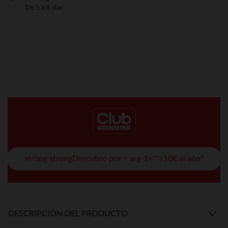
De 5 a 8 días
strong strongDescubro por < wg-1="">10€ al año*
DESCRIPCIÓN DEL PRODUCTO