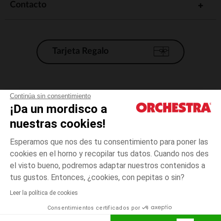
Contacto
Tarjeta Regalo
Condiciones generales de venta
Continúa sin consentimiento
¡Da un mordisco a
Aviso Legal
*Condiciones de las ofertas actuales
nuestras cookies!
Datos personales
Esperamos que nos des tu consentimiento para poner las
Gestión de las cookies
cookies en el horno y recopilar tus datos. Cuando nos des
Accesibilidad: no conforme
el visto bueno, podremos adaptar nuestros contenidos a
Beige
Beige
24
Orchestra adhiere al código de ética de la Federación Francesa de comercio
tus gustos. Entonces, ¿cookies, con pepitas o sin?
electrónico y venta a distancia (FEVAD) y al sistema de mediación de
comercio electrónico.
Leer la política de cookies
El pago medidante
is already available
Consentimientos certificados por
España
Lista d
AÑADIR A LA CESTA