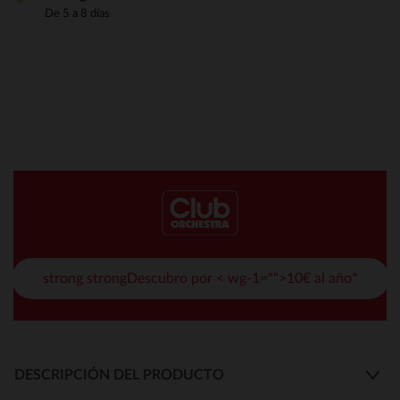
De 5 a 8 días
strong strongDescubro por < wg-1="">10€ al año*
DESCRIPCIÓN DEL PRODUCTO