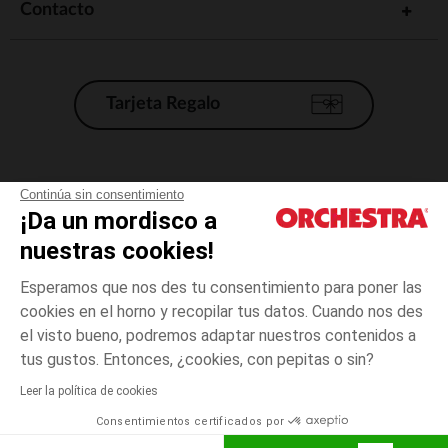
Contacto
Tarjeta Regalo
Condiciones generales de venta
Continúa sin consentimiento
¡Da un mordisco a
Aviso Legal
*Condiciones de las ofertas actuales
nuestras cookies!
Datos personales
Esperamos que nos des tu consentimiento para poner las
Gestión de las cookies
cookies en el horno y recopilar tus datos. Cuando nos des
Accesibilidad: no conforme
el visto bueno, podremos adaptar nuestros contenidos a
Gris
Gris
20
Orchestra adhiere al código de ética de la Federación Francesa de comercio
tus gustos. Entonces, ¿cookies, con pepitas o sin?
electrónico y venta a distancia (FEVAD) y al sistema de mediación de
comercio electrónico.
Leer la política de cookies
El pago medidante
is already available
Consentimientos certificados por
España
Lista d
AÑADIR A LA CESTA