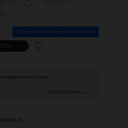
31
32
33
GUÍA DE TALLAS
35
El pago medidante
is already available
Lista de deseos
CESTA
DAD INMEDIATA EN TIENDA
Seleccione una tienda →
SPONIBLES