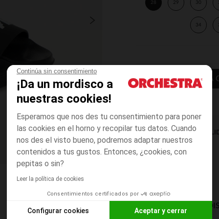
28
29
30
34
Continúa sin consentimiento
AÑADIR A LA 
¡Da un mordisco a
nuestras cookies!
Esperamos que nos des tu consentimiento para poner
las cookies en el horno y recopilar tus datos. Cuando
DISPONIBILI
nos des el visto bueno, podremos adaptar nuestros
contenidos a tus gustos. Entonces, ¿cookies, con
pepitas o sin?
Leer la política de cookies
Consentimientos certificados por
MODOS DE ENVÍO DI
Configurar cookies
Aceptar y cerrar