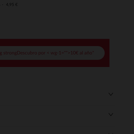
pciones
4,95 €
o
ustes de privacidad, garantizando el cumplimiento de las regula
g strongDescubro por < wg-1="">10€ al año*