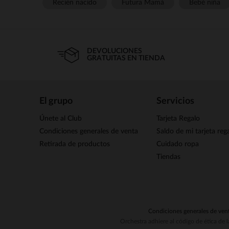
Recién nacido
Futura Mamá
Bebé niña
DEVOLUCIONES
GRATUITAS EN TIENDA
El grupo
Servicios
Únete al Club
Tarjeta Regalo
Condiciones generales de venta
Saldo de mi tarjeta reg
Retirada de productos
Cuidado ropa
Tiendas
Condiciones generales de ven
Orchestra adhiere al código de ética de 