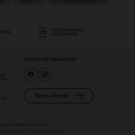
ño
Prémaman
Los consejos de Orchestra
DESCARGAR LA
IENDA
APLICACIÓN
Únete a la comunidad
nte@
.com
Tarjeta Regalo
a 14h
ies
Accesibilidad: no conforme
ema de mediación de comercio electrónico.