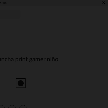
×
AJOS
ancha print gamer niño