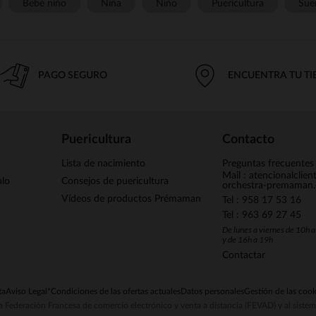
Bebé niño
Niña
Niño
Puericultura
Sue
PAGO SEGURO
ENCUENTRA TU T
Puericultura
Contacto
Lista de nacimiento
Preguntas frecuentes
Mail : atencionalclie
alo
Consejos de puericultura
orchestra-premaman
Vídeos de productos Prémaman
Tel : 958 17 53 16
Tel : 963 69 27 45
De lunes a viernes de 10h 
y de 16h a 19h
Contactar
ta
Aviso Legal
*Condiciones de las ofertas actuales
Datos personales
Gestión de las cook
la Federación Francesa de comercio electrónico y venta a distancia (FEVAD) y al sist