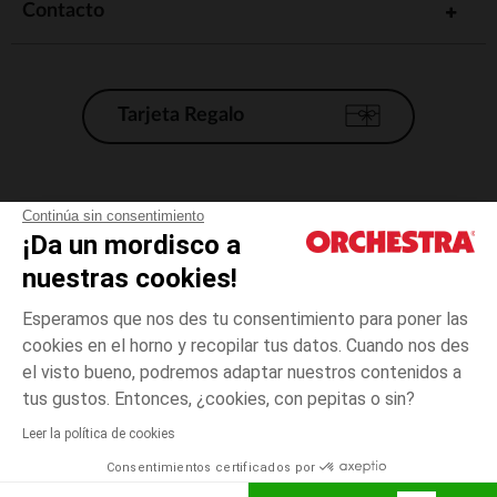
Contacto
Tarjeta Regalo
Condiciones generales de venta
Continúa sin consentimiento
¡Da un mordisco a
Aviso Legal
*Condiciones de las ofertas actuales
nuestras cookies!
Datos personales
Esperamos que nos des tu consentimiento para poner las
Gestión de las cookies
cookies en el horno y recopilar tus datos. Cuando nos des
Accesibilidad: no conforme
el visto bueno, podremos adaptar nuestros contenidos a
Crudo
Crudo
35
Orchestra adhiere al código de ética de la Federación Francesa de comercio
tus gustos. Entonces, ¿cookies, con pepitas o sin?
electrónico y venta a distancia (FEVAD) y al sistema de mediación de
comercio electrónico.
Leer la política de cookies
El pago medidante
is already available
Consentimientos certificados por
España
Lista d
ELIGE UNA TALLA