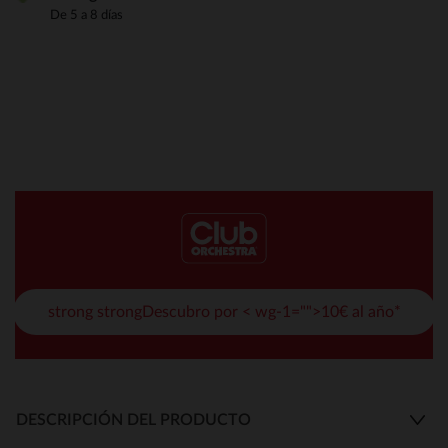
De 5 a 8 días
strong strongDescubro por < wg-1="">10€ al año*
DESCRIPCIÓN DEL PRODUCTO