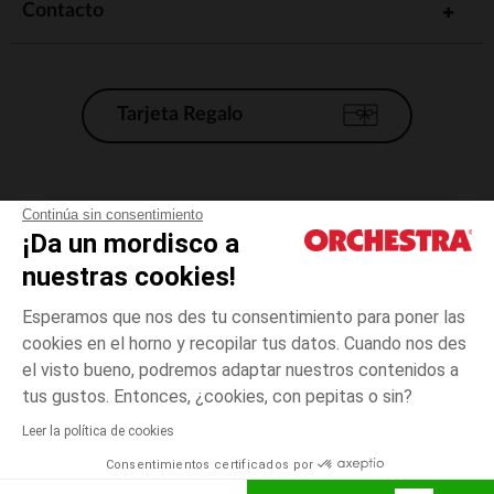
Contacto
Tarjeta Regalo
Condiciones generales de venta
Continúa sin consentimiento
¡Da un mordisco a
Aviso Legal
*Condiciones de las ofertas actuales
nuestras cookies!
Datos personales
Esperamos que nos des tu consentimiento para poner las
Gestión de las cookies
cookies en el horno y recopilar tus datos. Cuando nos des
Accesibilidad: no conforme
el visto bueno, podremos adaptar nuestros contenidos a
Azul
Azul
28
Orchestra adhiere al código de ética de la Federación Francesa de comercio
tus gustos. Entonces, ¿cookies, con pepitas o sin?
electrónico y venta a distancia (FEVAD) y al sistema de mediación de
comercio electrónico.
Leer la política de cookies
El pago medidante
is already available
Consentimientos certificados por
España
Lista d
AÑADIR A LA CESTA