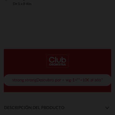
De 5 a 8 días
strong strongDescubro por < wg-1="">10€ al año*
DESCRIPCIÓN DEL PRODUCTO