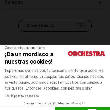
Contacto
Tarjeta Regalo
Condiciones generales de venta
Continúa sin consentimiento
¡Da un mordisco a
Aviso Legal
*Condiciones de las ofertas actuales
nuestras cookies!
Datos personales
Esperamos que nos des tu consentimiento para poner las
Gestión de las cookies
cookies en el horno y recopilar tus datos. Cuando nos des
Accesibilidad: no conforme
el visto bueno, podremos adaptar nuestros contenidos a
3
Rosa
Rosa
años
Orchestra adhiere al código de ética de la Federación Francesa de comercio
tus gustos. Entonces, ¿cookies, con pepitas o sin?
electrónico y venta a distancia (FEVAD) y al sistema de mediación de
comercio electrónico.
Leer la política de cookies
El pago medidante
is already available
Consentimientos certificados por
España
Lista d
ELIGE UNA TALLA