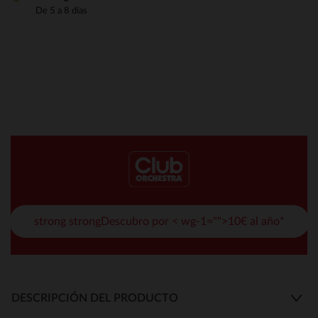
De 5 a 8 días
strong strongDescubro por < wg-1="">10€ al año*
DESCRIPCIÓN DEL PRODUCTO