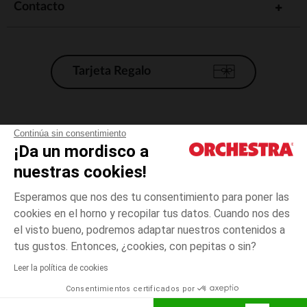
Contacto
Tarjeta Regalo
Condiciones generales de venta
Continúa sin consentimiento
¡Da un mordisco a
Aviso Legal
*Condiciones de las ofertas actuales
nuestras cookies!
Datos personales
Esperamos que nos des tu consentimiento para poner las
Gestión de las cookies
cookies en el horno y recopilar tus datos. Cuando nos des
Accesibilidad: no conforme
el visto bueno, podremos adaptar nuestros contenidos a
14
Crudo
Crudo
años
Orchestra adhiere al código de ética de la Federación Francesa de comercio
tus gustos. Entonces, ¿cookies, con pepitas o sin?
electrónico y venta a distancia (FEVAD) y al sistema de mediación de
comercio electrónico.
Leer la política de cookies
El pago medidante
is already available
Consentimientos certificados por
España
Lista d
ELIGE UNA TALLA