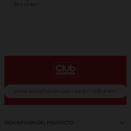
De 5 a 8 días
strong strongDescubro por < wg-1="">10€ al año*
DESCRIPCIÓN DEL PRODUCTO