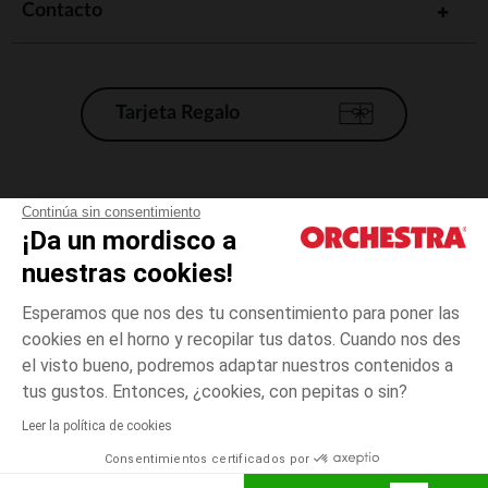
Contacto
Tarjeta Regalo
Condiciones generales de venta
Continúa sin consentimiento
¡Da un mordisco a
Aviso Legal
*Condiciones de las ofertas actuales
nuestras cookies!
Datos personales
Esperamos que nos des tu consentimiento para poner las
Gestión de las cookies
cookies en el horno y recopilar tus datos. Cuando nos des
Accesibilidad: no conforme
el visto bueno, podremos adaptar nuestros contenidos a
3
Blanco
Blanco
años
Orchestra adhiere al código de ética de la Federación Francesa de comercio
tus gustos. Entonces, ¿cookies, con pepitas o sin?
electrónico y venta a distancia (FEVAD) y al sistema de mediación de
comercio electrónico.
Leer la política de cookies
El pago medidante
is already available
Consentimientos certificados por
España
Lista d
AÑADIR A LA CESTA