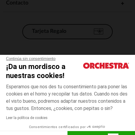
Contacto
Tarjeta Regalo
Condiciones generales de venta
Continúa sin consentimiento
¡Da un mordisco a
Aviso Legal
*Condiciones de las ofertas actuales
nuestras cookies!
Datos personales
Esperamos que nos des tu consentimiento para poner las
Gestión de las cookies
cookies en el horno y recopilar tus datos. Cuando nos des
Accesibilidad: no conforme
el visto bueno, podremos adaptar nuestros contenidos a
3
Naranja
Naranja
años
Orchestra adhiere al código de ética de la Federación Francesa de comercio
tus gustos. Entonces, ¿cookies, con pepitas o sin?
electrónico y venta a distancia (FEVAD) y al sistema de mediación de
comercio electrónico.
Leer la política de cookies
El pago medidante
is already available
Consentimientos certificados por
España
Lista d
AÑADIR A LA CESTA