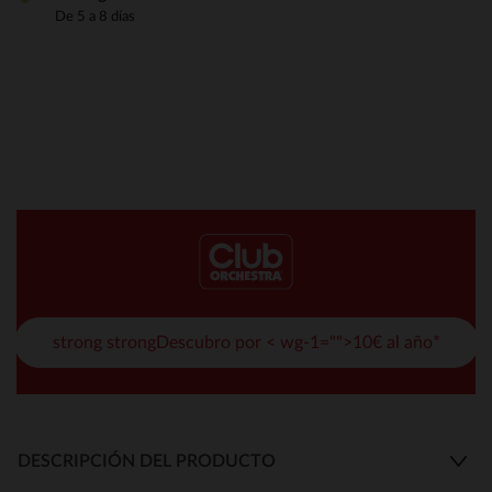
De 5 a 8 días
strong strongDescubro por < wg-1="">10€ al año*
DESCRIPCIÓN DEL PRODUCTO