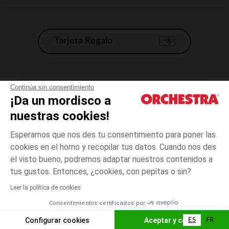
Tarjeta Regalo
Condiciones generales de venta
Continúa sin consentimiento
¡Da un mordisco a
Aviso Legal
*Condiciones de las ofertas actuales
nuestras cookies!
Datos personales
Esperamos que nos des tu consentimiento para poner las
Gestión de las cookies
cookies en el horno y recopilar tus datos. Cuando nos des
Accesibilidad: no conforme
el visto bueno, podremos adaptar nuestros contenidos a
5
Azul
Azul
años
Orchestra adhiere al código de ética de la Federación Francesa de comercio
tus gustos. Entonces, ¿cookies, con pepitas o sin?
electrónico y venta a distancia (FEVAD) y al sistema de mediación de
comercio electrónico.
Leer la política de cookies
El pago medidante
is already available
Consentimientos certificados por
España
Lista d
AÑADIR A LA CESTA
Configurar cookies
Aceptar y cerrar
ES
FR