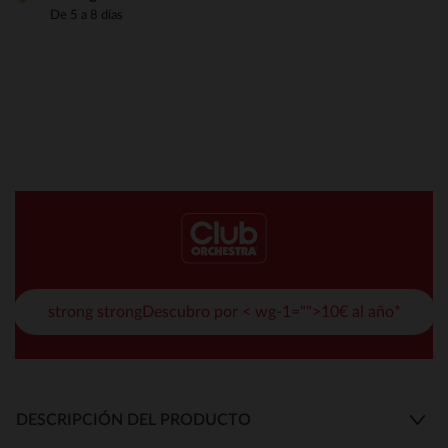
De 5 a 8 días
strong strongDescubro por < wg-1="">10€ al año*
DESCRIPCIÓN DEL PRODUCTO