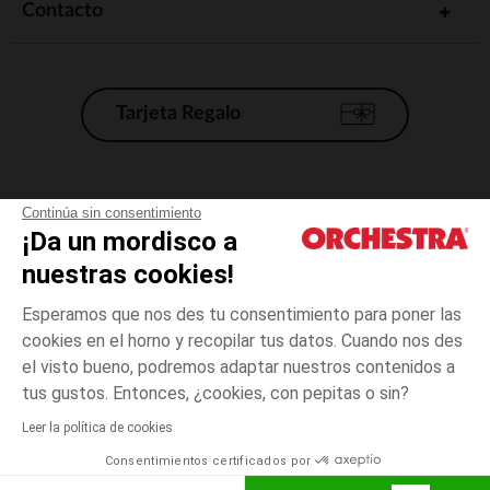
Contacto
Tarjeta Regalo
Condiciones generales de venta
Continúa sin consentimiento
¡Da un mordisco a
Aviso Legal
*Condiciones de las ofertas actuales
nuestras cookies!
Datos personales
Esperamos que nos des tu consentimiento para poner las
Gestión de las cookies
cookies en el horno y recopilar tus datos. Cuando nos des
Accesibilidad: no conforme
el visto bueno, podremos adaptar nuestros contenidos a
4
Crudo
Crudo
años
Orchestra adhiere al código de ética de la Federación Francesa de comercio
tus gustos. Entonces, ¿cookies, con pepitas o sin?
electrónico y venta a distancia (FEVAD) y al sistema de mediación de
comercio electrónico.
Leer la política de cookies
El pago medidante
is already available
Consentimientos certificados por
España
Lista d
AÑADIR A LA CESTA