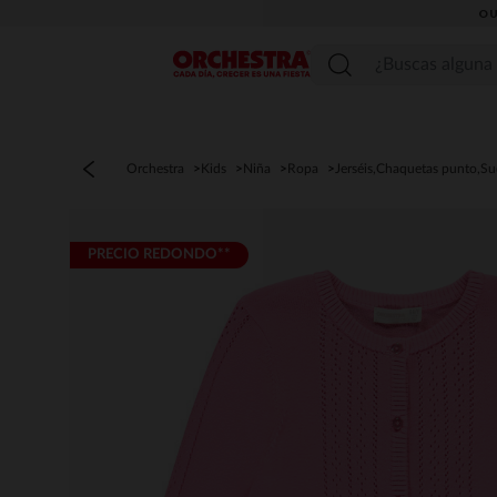
OU
Menú
Orchestra
Kids
Niña
Ropa
Jerséis,Chaquetas punto,S
PRECIO REDONDO**