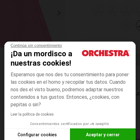
3
4
5
años
años
años
a
12
años
a
Continúa sin consentimiento
¡Da un mordisco a
ELIGE UNA T
nuestras cookies!
Esperamos que nos des tu consentimiento para poner
las cookies en el horno y recopilar tus datos. Cuando
nos des el visto bueno, podremos adaptar nuestros
DISPONIBILI
contenidos a tus gustos. Entonces, ¿cookies, con
pepitas o sin?
Leer la política de cookies
Consentimientos certificados por
Configurar cookies
Aceptar y cerrar