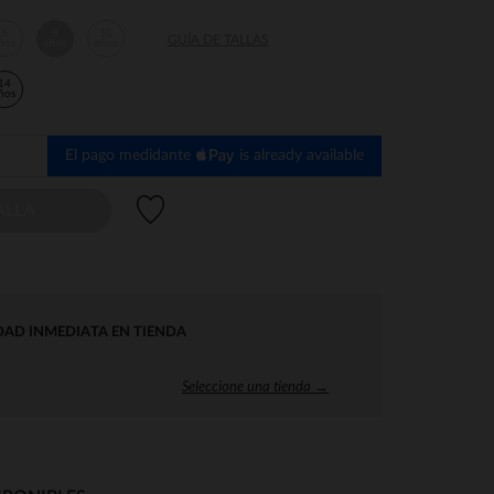
6
8
10
GUÍA DE TALLAS
ños
años
años
14
ños
El pago medidante
is already available
Lista de deseos
ALLA
DAD INMEDIATA EN TIENDA
Seleccione una tienda →