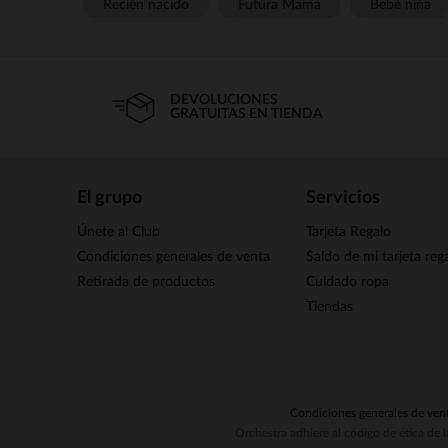
Recién nacido
Futura Mamá
Bebé niña
DEVOLUCIONES
GRATUITAS EN TIENDA
El grupo
Servicios
Únete al Club
Tarjeta Regalo
Condiciones generales de venta
Saldo de mi tarjeta reg
Retirada de productos
Cuidado ropa
Tiendas
Condiciones generales de ven
Orchestra adhiere al código de ética de 