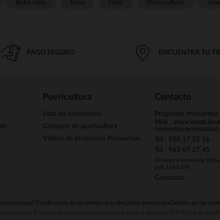
Bebé niño
Niña
Niño
Puericultura
Sue
PAGO SEGURO
ENCUENTRA TU T
Puericultura
Contacto
Lista de nacimiento
Preguntas frecuentes
Mail : atencionalclie
alo
Consejos de puericultura
orchestra-premaman
Vídeos de productos Prémaman
Tel : 958 17 53 16
Tel : 963 69 27 45
De lunes a viernes de 10h 
y de 16h a 19h
Contactar
ta
Aviso Legal
*Condiciones de las ofertas actuales
Datos personales
Gestión de las cook
la Federación Francesa de comercio electrónico y venta a distancia (FEVAD) y al sist