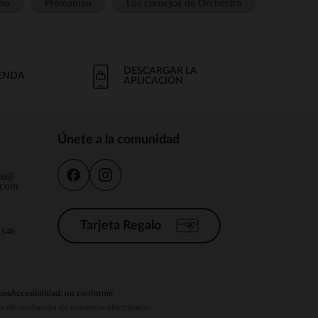
ño
Prémaman
Los consejos de Orchestra
DESCARGAR LA
IENDA
APLICACIÓN
Únete a la comunidad
nte@
.com
Tarjeta Regalo
a 14h
ies
Accesibilidad: no conforme
ema de mediación de comercio electrónico.