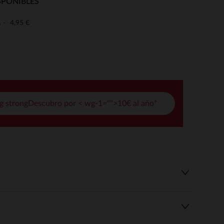
SPONIBLES
pciones
4,95 €
o
ustes de privacidad, garantizando el cumplimiento de las regula
g strongDescubro por < wg-1="">10€ al año*