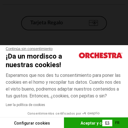
Tarjeta Regalo
Condiciones generales de venta
Continúa sin consentimiento
¡Da un mordisco a
Aviso Legal
*Condiciones de las ofertas actuales
nuestras cookies!
Datos personales
Esperamos que nos des tu consentimiento para poner las
Gestión de las cookies
cookies en el horno y recopilar tus datos. Cuando nos des
Accesibilidad: no conforme
el visto bueno, podremos adaptar nuestros contenidos a
4
Beige
Beige
años
Orchestra adhiere al código de ética de la Federación Francesa de comercio
tus gustos. Entonces, ¿cookies, con pepitas o sin?
electrónico y venta a distancia (FEVAD) y al sistema de mediación de
comercio electrónico.
Leer la política de cookies
El pago medidante
is already available
Consentimientos certificados por
España
Lista d
ELIGE UNA TALLA
Configurar cookies
Aceptar y cerrar
ES
FR