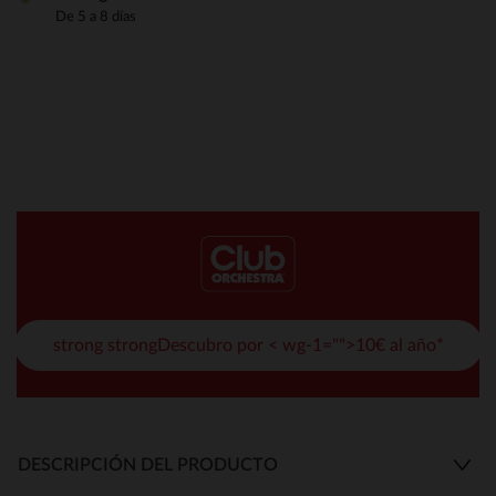
De 5 a 8 días
strong strongDescubro por < wg-1="">10€ al año*
DESCRIPCIÓN DEL PRODUCTO