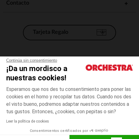
Contacto
Tarjeta Regalo
Condiciones generales de venta
Continúa sin consentimiento
¡Da un mordisco a
Aviso Legal
*Condiciones de las ofertas actuales
nuestras cookies!
Datos personales
Esperamos que nos des tu consentimiento para poner las
Gestión de las cookies
cookies en el horno y recopilar tus datos. Cuando nos des
Accesibilidad: no conforme
el visto bueno, podremos adaptar nuestros contenidos a
14
Azul
Azul
años
Orchestra adhiere al código de ética de la Federación Francesa de comercio
tus gustos. Entonces, ¿cookies, con pepitas o sin?
electrónico y venta a distancia (FEVAD) y al sistema de mediación de
comercio electrónico.
Leer la política de cookies
El pago medidante
is already available
Consentimientos certificados por
España
Lista d
ELIGE UNA TALLA