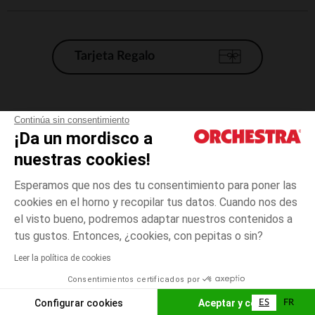
Tarjeta Regalo
Condiciones generales de venta
Continúa sin consentimiento
¡Da un mordisco a
Aviso Legal
*Condiciones de las ofertas actuales
nuestras cookies!
Datos personales
Esperamos que nos des tu consentimiento para poner las
Gestión de las cookies
cookies en el horno y recopilar tus datos. Cuando nos des
Accesibilidad: no conforme
el visto bueno, podremos adaptar nuestros contenidos a
5
Crudo
Crudo
años
Orchestra adhiere al código de ética de la Federación Francesa de comercio
tus gustos. Entonces, ¿cookies, con pepitas o sin?
electrónico y venta a distancia (FEVAD) y al sistema de mediación de
comercio electrónico.
Leer la política de cookies
El pago medidante
is already available
Consentimientos certificados por
España
Lista d
ELIGE UNA TALLA
Configurar cookies
Aceptar y cerrar
ES
FR