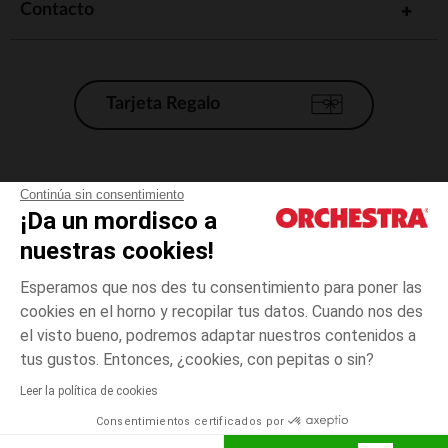
Contacto
Tarjeta Regalo
Condiciones generales de venta
Continúa sin consentimiento
¡Da un mordisco a
Aviso Legal
*Condiciones de las ofertas actuales
nuestras cookies!
Datos personales
Esperamos que nos des tu consentimiento para poner las
Gestión de las cookies
cookies en el horno y recopilar tus datos. Cuando nos des
Accesibilidad: no conforme
el visto bueno, podremos adaptar nuestros contenidos a
3
Verde
Verde
años
Orchestra adhiere al código de ética de la Federación Francesa de comercio
tus gustos. Entonces, ¿cookies, con pepitas o sin?
electrónico y venta a distancia (FEVAD) y al sistema de mediación de
comercio electrónico.
Leer la política de cookies
El pago medidante
is already available
Consentimientos certificados por
España
Lista d
AÑADIR A LA CESTA