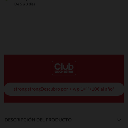
De 5 a 8 días
strong strongDescubro por < wg-1="">10€ al año*
DESCRIPCIÓN DEL PRODUCTO