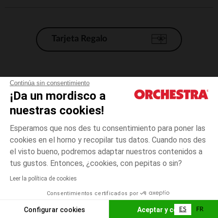
Tarjeta Regalo
Condiciones generales de venta
Continúa sin consentimiento
¡Da un mordisco a
Aviso Legal
*Condiciones de las ofertas actuales
nuestras cookies!
Datos personales
Esperamos que nos des tu consentimiento para poner las
Gestión de las cookies
cookies en el horno y recopilar tus datos. Cuando nos des
Accesibilidad: no conforme
el visto bueno, podremos adaptar nuestros contenidos a
5
Rosa
Rosa
años
Orchestra adhiere al código de ética de la Federación Francesa de comercio
tus gustos. Entonces, ¿cookies, con pepitas o sin?
electrónico y venta a distancia (FEVAD) y al sistema de mediación de
comercio electrónico.
Leer la política de cookies
El pago medidante
is already available
Consentimientos certificados por
España
Lista d
AÑADIR A LA CESTA
Configurar cookies
Aceptar y cerrar
ES
FR