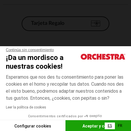
Tarjeta Regalo
Condiciones generales de venta
Continúa sin consentimiento
¡Da un mordisco a
Aviso Legal
*Condiciones de las ofertas actuales
nuestras cookies!
Datos personales
Esperamos que nos des tu consentimiento para poner las
Gestión de las cookies
cookies en el horno y recopilar tus datos. Cuando nos des
Accesibilidad: no conforme
el visto bueno, podremos adaptar nuestros contenidos a
3
Amarillo
Amarillo
años
Orchestra adhiere al código de ética de la Federación Francesa de comercio
tus gustos. Entonces, ¿cookies, con pepitas o sin?
electrónico y venta a distancia (FEVAD) y al sistema de mediación de
comercio electrónico.
Leer la política de cookies
El pago medidante
is already available
Consentimientos certificados por
España
Lista d
ELIGE UNA TALLA
Configurar cookies
Aceptar y cerrar
ES
FR