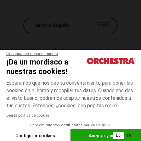
Tarjeta Regalo
Condiciones generales de venta
Continúa sin consentimiento
¡Da un mordisco a
Aviso Legal
*Condiciones de las ofertas actuales
nuestras cookies!
Datos personales
Esperamos que nos des tu consentimiento para poner las
Gestión de las cookies
cookies en el horno y recopilar tus datos. Cuando nos des
Accesibilidad: no conforme
el visto bueno, podremos adaptar nuestros contenidos a
3
Verde
Verde
años
Orchestra adhiere al código de ética de la Federación Francesa de comercio
tus gustos. Entonces, ¿cookies, con pepitas o sin?
electrónico y venta a distancia (FEVAD) y al sistema de mediación de
comercio electrónico.
Leer la política de cookies
El pago medidante
is already available
Consentimientos certificados por
España
Lista d
ELIGE UNA TALLA
Configurar cookies
Aceptar y cerrar
ES
FR