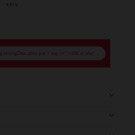
pciones
4,95 €
o
ustes de privacidad, garantizando el cumplimiento de las regula
g strongDescubro por < wg-1="">10€ al año*