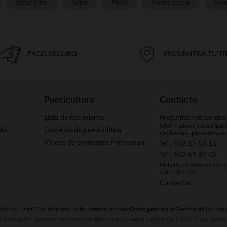
Bebé niño
Niña
Niño
Puericultura
Sue
PAGO SEGURO
ENCUENTRA TU T
Puericultura
Contacto
Lista de nacimiento
Preguntas frecuentes
Mail : atencionalclie
alo
Consejos de puericultura
orchestra-premaman
Vídeos de productos Prémaman
Tel : 958 17 53 16
Tel : 963 69 27 45
De lunes a viernes de 10h 
y de 16h a 19h
Contactar
ta
Aviso Legal
*Condiciones de las ofertas actuales
Datos personales
Gestión de las cook
la Federación Francesa de comercio electrónico y venta a distancia (FEVAD) y al sist