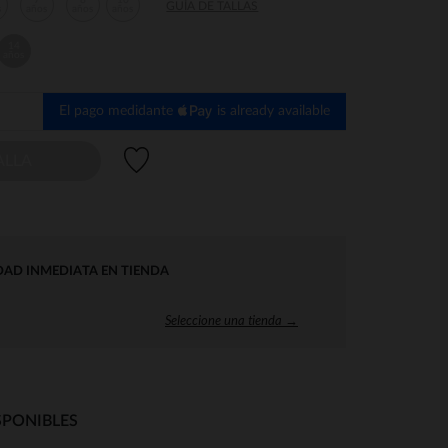
7
8
10
GUÍA DE TALLAS
s
años
años
años
14
años
El pago medidante
is already available
Lista de deseos
ALLA
DAD INMEDIATA EN TIENDA
Seleccione una tienda →
SPONIBLES