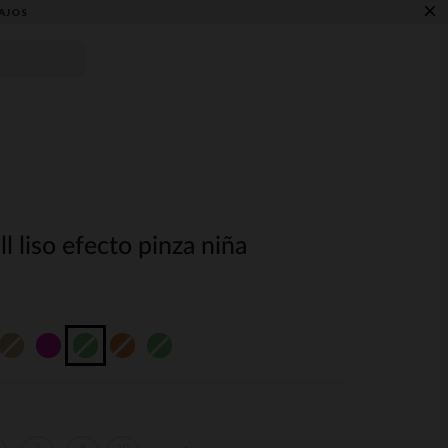
×
AJOS
l liso efecto pinza niña