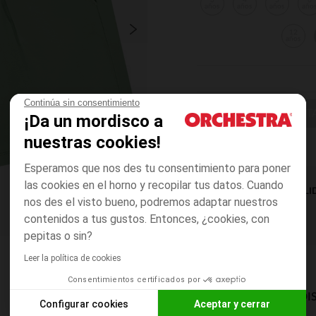
3
4
5
6
años
años
años
año
12
años
Continúa sin consentimiento
ELIGE UNA T
¡Da un mordisco a
nuestras cookies!
Esperamos que nos des tu consentimiento para poner
las cookies en el horno y recopilar tus datos. Cuando
DISPONIBILI
nos des el visto bueno, podremos adaptar nuestros
contenidos a tus gustos. Entonces, ¿cookies, con
pepitas o sin?
Leer la política de cookies
Consentimientos certificados por
MODOS DE ENVÍO DI
Configurar cookies
Aceptar y cerrar