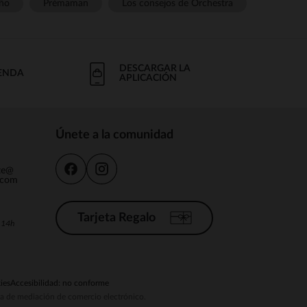
ño
Prémaman
Los consejos de Orchestra
DESCARGAR LA
IENDA
APLICACIÓN
Únete a la comunidad
nte@
.com
Tarjeta Regalo
a 14h
ies
Accesibilidad: no conforme
ema de mediación de comercio electrónico.