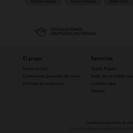
Recién nacido
Futura Mamá
Bebé niña
DEVOLUCIONES
GRATUITAS EN TIENDA
El grupo
Servicios
Únete al Club
Tarjeta Regalo
Condiciones generales de venta
Saldo de mi tarjeta reg
Retirada de productos
Cuidado ropa
Tiendas
Condiciones generales de ven
Orchestra adhiere al código de ética de 