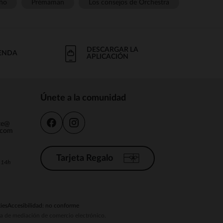
ño
Prémaman
Los consejos de Orchestra
DESCARGAR LA
IENDA
APLICACIÓN
Únete a la comunidad
nte@
.com
Tarjeta Regalo
a 14h
ies
Accesibilidad: no conforme
ema de mediación de comercio electrónico.