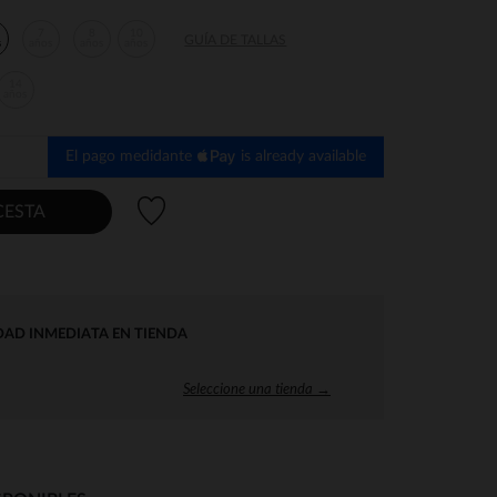
7
8
10
GUÍA DE TALLAS
s
años
años
años
14
años
El pago medidante
is already available
Lista de deseos
CESTA
DAD INMEDIATA EN TIENDA
Seleccione una tienda →