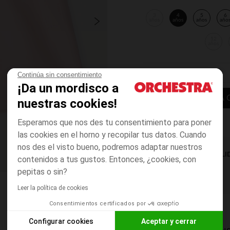
3
4
5
6
años
años
años
año
12
años
Continúa sin consentimiento
¡Da un mordisco a
AÑADIR A LA 
nuestras cookies!
Esperamos que nos des tu consentimiento para poner
las cookies en el horno y recopilar tus datos. Cuando
nos des el visto bueno, podremos adaptar nuestros
DISPONIBILI
contenidos a tus gustos. Entonces, ¿cookies, con
pepitas o sin?
Leer la política de cookies
Consentimientos certificados por
Configurar cookies
Aceptar y cerrar