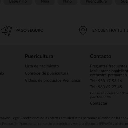
Bebé niño
Niña
Niño
Puericultura
Sue
PAGO SEGURO
ENCUENTRA TU T
Puericultura
Contacto
Lista de nacimiento
Preguntas frecuentes
Mail : atencionalclie
alo
Consejos de puericultura
orchestra-premaman
Vídeos de productos Prémaman
Tel : 958 17 53 16
Tel : 963 69 27 45
De lunes a viernes de 10h 
y de 16h a 19h
Contactar
ta
Aviso Legal
*Condiciones de las ofertas actuales
Datos personales
Gestión de las cook
la Federación Francesa de comercio electrónico y venta a distancia (FEVAD) y al sist