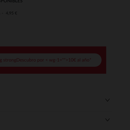
SPONIBLES
pciones
4,95 €
o
ustes de privacidad, garantizando el cumplimiento de las regula
g strongDescubro por < wg-1="">10€ al año*