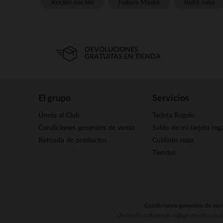
Recién nacido
Futura Mamá
Bebé niña
DEVOLUCIONES
GRATUITAS EN TIENDA
El grupo
Servicios
Únete al Club
Tarjeta Regalo
Condiciones generales de venta
Saldo de mi tarjeta reg
Retirada de productos
Cuidado ropa
Tiendas
Condiciones generales de ven
Orchestra adhiere al código de ética de 