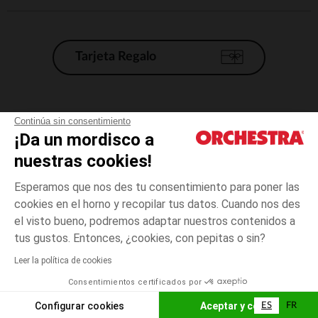
Tarjeta Regalo
Condiciones generales de venta
Continúa sin consentimiento
¡Da un mordisco a
Aviso Legal
*Condiciones de las ofertas actuales
nuestras cookies!
Datos personales
Esperamos que nos des tu consentimiento para poner las
Gestión de las cookies
cookies en el horno y recopilar tus datos. Cuando nos des
Accesibilidad: no conforme
el visto bueno, podremos adaptar nuestros contenidos a
4
Rosa
Rosa
años
Orchestra adhiere al código de ética de la Federación Francesa de comercio
tus gustos. Entonces, ¿cookies, con pepitas o sin?
electrónico y venta a distancia (FEVAD) y al sistema de mediación de
comercio electrónico.
Leer la política de cookies
El pago medidante
is already available
Consentimientos certificados por
España
Lista d
ELIGE UNA TALLA
Configurar cookies
Aceptar y cerrar
ES
FR