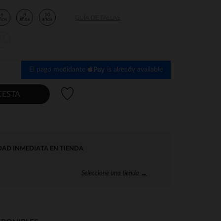
6
8
10
GUÍA DE TALLAS
ños
años
años
14
ños
El pago medidante
is already available
Lista de deseos
CESTA
DAD INMEDIATA EN TIENDA
Seleccione una tienda →