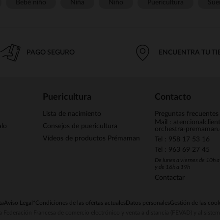
Bebé niño
Niña
Niño
Puericultura
Sue
PAGO SEGURO
ENCUENTRA TU T
Puericultura
Contacto
Lista de nacimiento
Preguntas frecuentes
Mail : atencionalclie
alo
Consejos de puericultura
orchestra-premaman
Vídeos de productos Prémaman
Tel : 958 17 53 16
Tel : 963 69 27 45
De lunes a viernes de 10h 
y de 16h a 19h
Contactar
ta
Aviso Legal
*Condiciones de las ofertas actuales
Datos personales
Gestión de las cook
la Federación Francesa de comercio electrónico y venta a distancia (FEVAD) y al sist