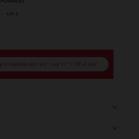
SPONIBLES
pciones
4,95 €
o
ustes de privacidad, garantizando el cumplimiento de las regula
g strongDescubro por < wg-1="">10€ al año*