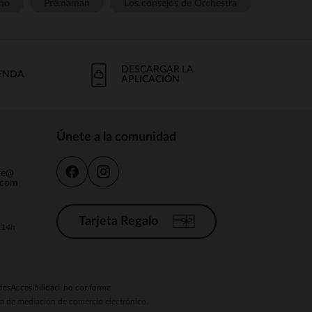
ño
Prémaman
Los consejos de Orchestra
DESCARGAR LA
IENDA
APLICACIÓN
Únete a la comunidad
nte@
.com
Tarjeta Regalo
a 14h
ies
Accesibilidad: no conforme
ema de mediación de comercio electrónico.