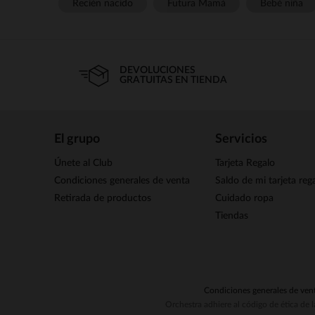
Recién nacido
Futura Mamá
Bebé niña
DEVOLUCIONES
GRATUITAS EN TIENDA
El grupo
Servicios
Únete al Club
Tarjeta Regalo
Condiciones generales de venta
Saldo de mi tarjeta reg
Retirada de productos
Cuidado ropa
Tiendas
Condiciones generales de ven
Orchestra adhiere al código de ética de 