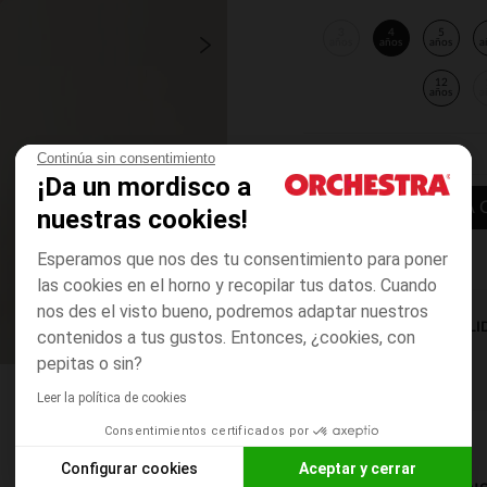
3
4
5
años
años
años
a
12
años
a
Continúa sin consentimiento
¡Da un mordisco a
AÑADIR A LA 
nuestras cookies!
Esperamos que nos des tu consentimiento para poner
las cookies en el horno y recopilar tus datos. Cuando
nos des el visto bueno, podremos adaptar nuestros
DISPONIBILI
contenidos a tus gustos. Entonces, ¿cookies, con
pepitas o sin?
Leer la política de cookies
Consentimientos certificados por
Configurar cookies
Aceptar y cerrar