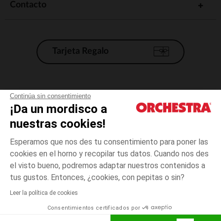
Contacto
Tarjeta Regalo
Condiciones generales de venta
Continúa sin consentimiento
¡Da un mordisco a
Aviso Legal
*Condiciones de las ofertas actuales
nuestras cookies!
Datos personales
Esperamos que nos des tu consentimiento para poner las
Gestión de las cookies
cookies en el horno y recopilar tus datos. Cuando nos des
Accesibilidad: no conforme
el visto bueno, podremos adaptar nuestros contenidos a
14
Gris
Gris
años
Orchestra adhiere al código de ética de la Federación Francesa de comercio
tus gustos. Entonces, ¿cookies, con pepitas o sin?
electrónico y venta a distancia (FEVAD) y al sistema de mediación de
comercio electrónico.
Leer la política de cookies
El pago medidante
is already available
Consentimientos certificados por
España
Lista d
AÑADIR A LA CESTA