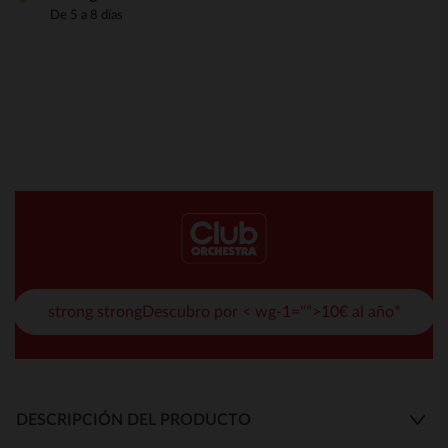
De 5 a 8 días
strong strongDescubro por < wg-1="">10€ al año*
DESCRIPCIÓN DEL PRODUCTO