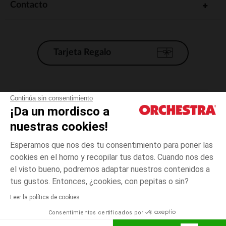
Contacto
Tarjeta Regalo
Condiciones generales de venta
Continúa sin consentimiento
¡Da un mordisco a
Aviso Legal
*Condiciones de las ofertas actuales
nuestras cookies!
Datos personales
Esperamos que nos des tu consentimiento para poner las
Gestión de las cookies
cookies en el horno y recopilar tus datos. Cuando nos des
Accesibilidad: no conforme
el visto bueno, podremos adaptar nuestros contenidos a
3
Negro
Negro
años
Orchestra adhiere al código de ética de la Federación Francesa de comercio
tus gustos. Entonces, ¿cookies, con pepitas o sin?
electrónico y venta a distancia (FEVAD) y al sistema de mediación de
comercio electrónico.
Leer la política de cookies
El pago medidante
is already available
Consentimientos certificados por
España
Lista d
AÑADIR A LA CESTA