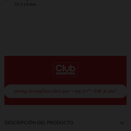
De 5 a 8 días
strong strongDescubro por < wg-1="">10€ al año*
DESCRIPCIÓN DEL PRODUCTO