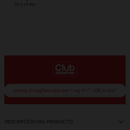
De 5 a 8 días
strong strongDescubro por < wg-1="">10€ al año*
DESCRIPCIÓN DEL PRODUCTO