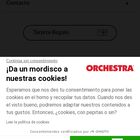
Contacto
Tarjeta Regalo
Condiciones generales de venta
Continúa sin consentimiento
¡Da un mordisco a
Aviso Legal
*Condiciones de las ofertas actuales
nuestras cookies!
Datos personales
Esperamos que nos des tu consentimiento para poner las
Gestión de las cookies
cookies en el horno y recopilar tus datos. Cuando nos des
Accesibilidad: no conforme
el visto bueno, podremos adaptar nuestros contenidos a
3
Blanco
Blanco
años
Orchestra adhiere al código de ética de la Federación Francesa de comercio
tus gustos. Entonces, ¿cookies, con pepitas o sin?
electrónico y venta a distancia (FEVAD) y al sistema de mediación de
comercio electrónico.
Leer la política de cookies
El pago medidante
is already available
Consentimientos certificados por
España
Lista d
AÑADIR A LA CESTA