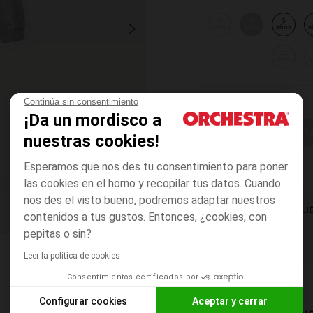
3
4
5
años
años
años
a
12
años
a
Continúa sin consentimiento
¡Da un mordisco a
ELIGE UNA T
nuestras cookies!
Esperamos que nos des tu consentimiento para poner
las cookies en el horno y recopilar tus datos. Cuando
nos des el visto bueno, podremos adaptar nuestros
DISPONIBILI
contenidos a tus gustos. Entonces, ¿cookies, con
pepitas o sin?
Leer la política de cookies
Consentimientos certificados por
Configurar cookies
Aceptar y cerrar