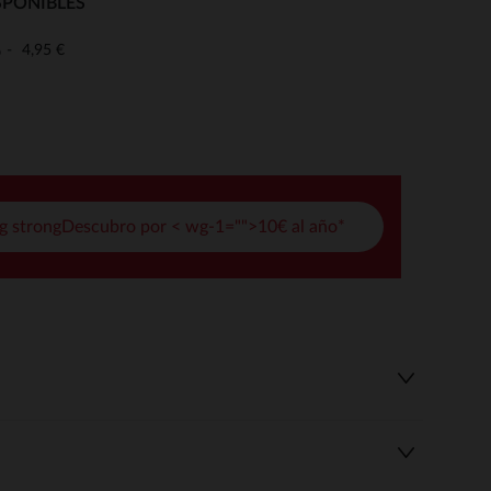
SPONIBLES
pciones
4,95 €
o
ustes de privacidad, garantizando el cumplimiento de las regula
g strongDescubro por < wg-1="">10€ al año*