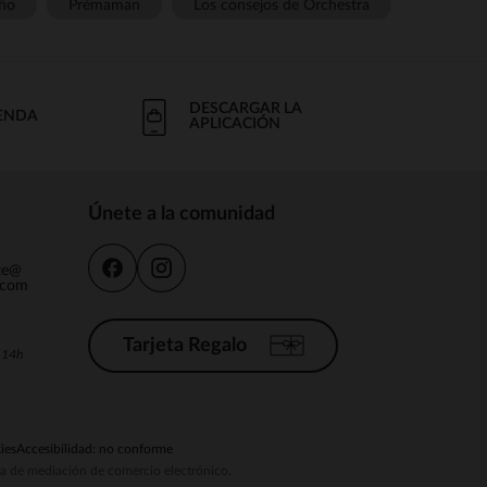
ño
Prémaman
Los consejos de Orchestra
DESCARGAR LA
IENDA
APLICACIÓN
Únete a la comunidad
nte@
.com
Tarjeta Regalo
a 14h
ies
Accesibilidad: no conforme
ema de mediación de comercio electrónico.