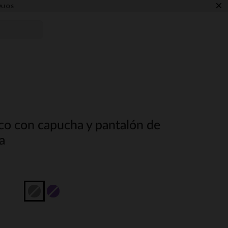
×
AJOS
co con capucha y pantalón de
a