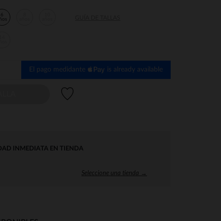
6
8
10
GUÍA DE TALLAS
ños
años
años
14
ños
El pago medidante
is already available
Lista de deseos
ALLA
DAD INMEDIATA EN TIENDA
Seleccione una tienda →