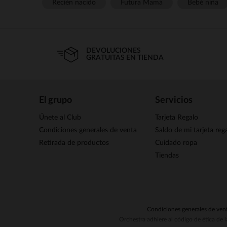
Recién nacido
Futura Mamá
Bebé niña
DEVOLUCIONES
GRATUITAS EN TIENDA
El grupo
Servicios
Únete al Club
Tarjeta Regalo
Condiciones generales de venta
Saldo de mi tarjeta reg
Retirada de productos
Cuidado ropa
Tiendas
Condiciones generales de ven
Orchestra adhiere al código de ética de 