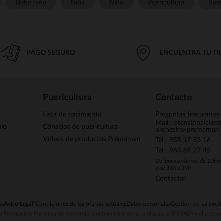
Bebé niño
Niña
Niño
Puericultura
Sue
PAGO SEGURO
ENCUENTRA TU T
Puericultura
Contacto
Lista de nacimiento
Preguntas frecuentes
Mail : atencionalclie
alo
Consejos de puericultura
orchestra-premaman
Vídeos de productos Prémaman
Tel : 958 17 53 16
Tel : 963 69 27 45
De lunes a viernes de 10h 
y de 16h a 19h
Contactar
ta
Aviso Legal
*Condiciones de las ofertas actuales
Datos personales
Gestión de las cook
la Federación Francesa de comercio electrónico y venta a distancia (FEVAD) y al sist