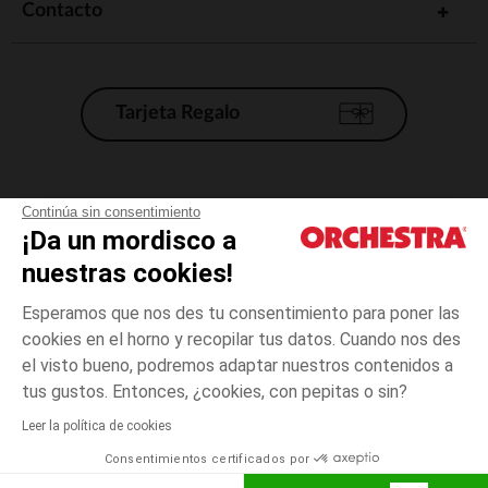
Contacto
Tarjeta Regalo
Condiciones generales de venta
Continúa sin consentimiento
¡Da un mordisco a
Aviso Legal
*Condiciones de las ofertas actuales
nuestras cookies!
Datos personales
Esperamos que nos des tu consentimiento para poner las
Gestión de las cookies
cookies en el horno y recopilar tus datos. Cuando nos des
Accesibilidad: no conforme
el visto bueno, podremos adaptar nuestros contenidos a
6
Blanco
Blanco
años
Orchestra adhiere al código de ética de la Federación Francesa de comercio
tus gustos. Entonces, ¿cookies, con pepitas o sin?
electrónico y venta a distancia (FEVAD) y al sistema de mediación de
comercio electrónico.
Leer la política de cookies
El pago medidante
is already available
Consentimientos certificados por
España
Lista d
AÑADIR A LA CESTA