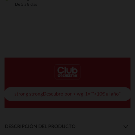
De 5 a 8 días
strong strongDescubro por < wg-1="">10€ al año*
DESCRIPCIÓN DEL PRODUCTO