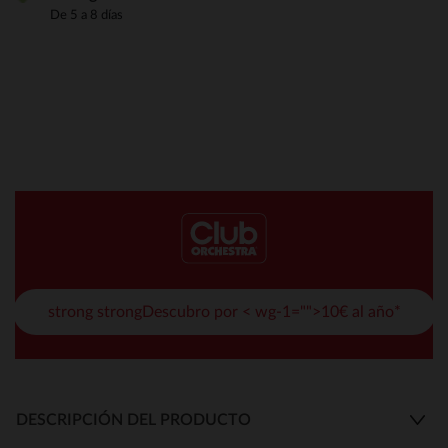
De 5 a 8 días
strong strongDescubro por < wg-1="">10€ al año*
DESCRIPCIÓN DEL PRODUCTO