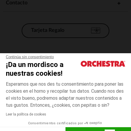
Contacto
Tarjeta Regalo
Condiciones generales de venta
Continúa sin consentimiento
¡Da un mordisco a
Aviso Legal
*Condiciones de las ofertas actuales
nuestras cookies!
Datos personales
Esperamos que nos des tu consentimiento para poner las
Gestión de las cookies
cookies en el horno y recopilar tus datos. Cuando nos des
Accesibilidad: no conforme
el visto bueno, podremos adaptar nuestros contenidos a
Crudo
TALLA
Crudo
?
Orchestra adhiere al código de ética de la Federación Francesa de comercio
tus gustos. Entonces, ¿cookies, con pepitas o sin?
electrónico y venta a distancia (FEVAD) y al sistema de mediación de
comercio electrónico.
Leer la política de cookies
El pago medidante
is already available
Consentimientos certificados por
España
Lista d
ELIGE UNA TALLA