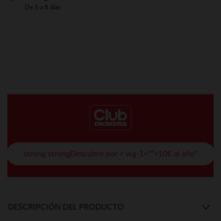
De 5 a 8 días
strong strongDescubro por < wg-1="">10€ al año*
DESCRIPCIÓN DEL PRODUCTO