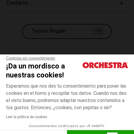
Contacto
Tarjeta Regalo
Condiciones generales de venta
Continúa sin consentimiento
¡Da un mordisco a
Aviso Legal
*Condiciones de las ofertas actuales
nuestras cookies!
Datos personales
Esperamos que nos des tu consentimiento para poner las
Gestión de las cookies
cookies en el horno y recopilar tus datos. Cuando nos des
Accesibilidad: no conforme
el visto bueno, podremos adaptar nuestros contenidos a
3
Crudo
Crudo
años
Orchestra adhiere al código de ética de la Federación Francesa de comercio
tus gustos. Entonces, ¿cookies, con pepitas o sin?
electrónico y venta a distancia (FEVAD) y al sistema de mediación de
comercio electrónico.
Leer la política de cookies
El pago medidante
is already available
Consentimientos certificados por
España
Lista d
AÑADIR A LA CESTA