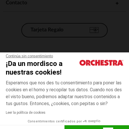
Contacto
Tarjeta Regalo
Condiciones generales de venta
Continúa sin consentimiento
¡Da un mordisco a
Aviso Legal
*Condiciones de las ofertas actuales
nuestras cookies!
Datos personales
Esperamos que nos des tu consentimiento para poner las
Gestión de las cookies
cookies en el horno y recopilar tus datos. Cuando nos des
Accesibilidad: no conforme
el visto bueno, podremos adaptar nuestros contenidos a
3
Blanco
Blanco
años
Orchestra adhiere al código de ética de la Federación Francesa de comercio
tus gustos. Entonces, ¿cookies, con pepitas o sin?
electrónico y venta a distancia (FEVAD) y al sistema de mediación de
comercio electrónico.
Leer la política de cookies
El pago medidante
is already available
Consentimientos certificados por
España
Lista d
ELIGE UNA TALLA