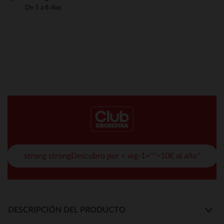
De 5 a 8 días
strong strongDescubro por < wg-1="">10€ al año*
DESCRIPCIÓN DEL PRODUCTO