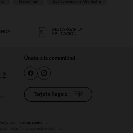
ño
Prémaman
Los consejos de Orchestra
DESCARGAR LA
IENDA
APLICACIÓN
Únete a la comunidad
nte@
.com
Tarjeta Regalo
a 14h
ies
Accesibilidad: no conforme
ema de mediación de comercio electrónico.