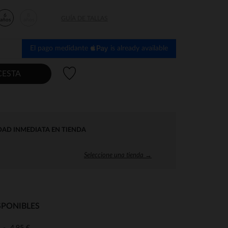
6
8
GUÍA DE TALLAS
años
años
El pago medidante
is already available
Lista de deseos
CESTA
DAD INMEDIATA EN TIENDA
Seleccione una tienda →
SPONIBLES
4,95 €