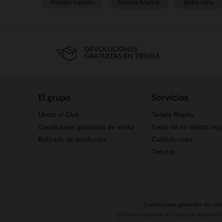
Recién nacido
Futura Mamá
Bebé niña
DEVOLUCIONES
GRATUITAS EN TIENDA
El grupo
Servicios
Únete al Club
Tarjeta Regalo
Condiciones generales de venta
Saldo de mi tarjeta reg
Retirada de productos
Cuidado ropa
Tiendas
Condiciones generales de ven
Orchestra adhiere al código de ética de 