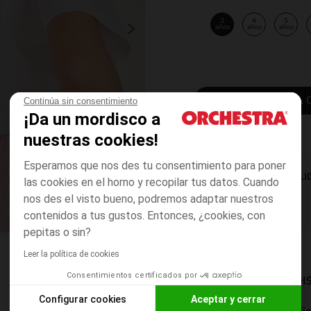
3
4
5
años
años
años
AÑADIR A LA 
Continúa sin consentimiento
¡Da un mordisco a
nuestras cookies!
Esperamos que nos des tu consentimiento para poner
DISPONIBILI
las cookies en el horno y recopilar tus datos. Cuando
nos des el visto bueno, podremos adaptar nuestros
contenidos a tus gustos. Entonces, ¿cookies, con
pepitas o sin?
Leer la política de cookies
Consentimientos certificados por
MODOS DE ENVÍO DI
Configurar cookies
Aceptar y cerrar