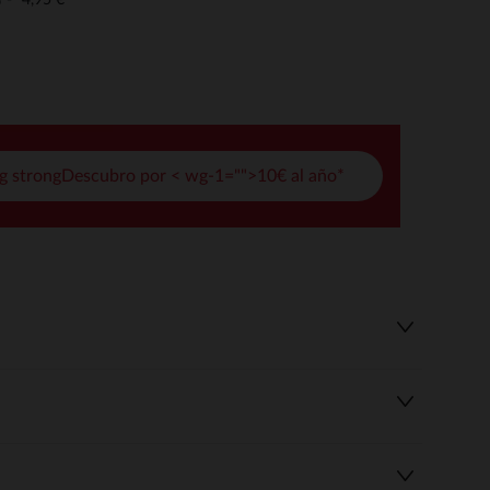
o
pciones
ustes de privacidad, garantizando el cumplimiento de las regula
g strongDescubro por < wg-1="">10€ al año*