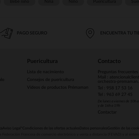
Bebé niño
Niña
Niño
Puericultura
Sue
PAGO SEGURO
ENCUENTRA TU T
Puericultura
Contacto
Lista de nacimiento
Preguntas frecuentes
Mail : atencionalclie
alo
Consejos de puericultura
orchestra-premaman
Vídeos de productos Prémaman
Tel : 958 17 53 16
Tel : 963 69 27 45
De lunes a viernes de 10h 
y de 16h a 19h
Contactar
ta
Aviso Legal
*Condiciones de las ofertas actuales
Datos personales
Gestión de las cook
la Federación Francesa de comercio electrónico y venta a distancia (FEVAD) y al sist