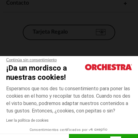
Contacto
Tarjeta Regalo
Condiciones generales de venta
Continúa sin consentimiento
¡Da un mordisco a
Aviso Legal
*Condiciones de las ofertas actuales
nuestras cookies!
Datos personales
Esperamos que nos des tu consentimiento para poner las
Gestión de las cookies
cookies en el horno y recopilar tus datos. Cuando nos des
Accesibilidad: no conforme
el visto bueno, podremos adaptar nuestros contenidos a
3
Rosa
Rosa
años
Orchestra adhiere al código de ética de la Federación Francesa de comercio
tus gustos. Entonces, ¿cookies, con pepitas o sin?
electrónico y venta a distancia (FEVAD) y al sistema de mediación de
comercio electrónico.
Leer la política de cookies
El pago medidante
is already available
Consentimientos certificados por
España
Lista d
ELIGE UNA TALLA