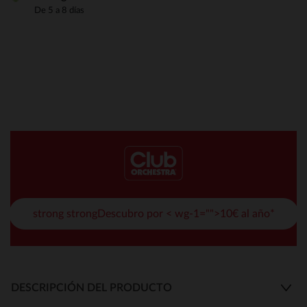
De 5 a 8 días
strong strongDescubro por < wg-1="">10€ al año*
DESCRIPCIÓN DEL PRODUCTO