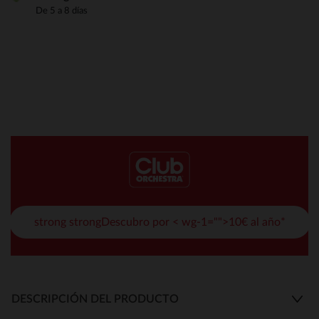
De 5 a 8 días
strong strongDescubro por < wg-1="">10€ al año*
DESCRIPCIÓN DEL PRODUCTO