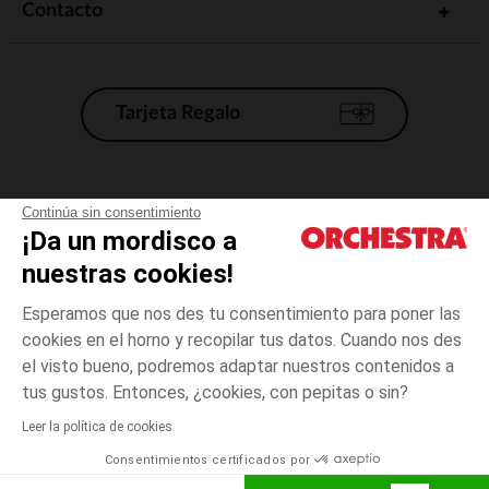
Contacto
Tarjeta Regalo
Condiciones generales de venta
Continúa sin consentimiento
¡Da un mordisco a
Aviso Legal
*Condiciones de las ofertas actuales
nuestras cookies!
Datos personales
Esperamos que nos des tu consentimiento para poner las
Gestión de las cookies
cookies en el horno y recopilar tus datos. Cuando nos des
Accesibilidad: no conforme
el visto bueno, podremos adaptar nuestros contenidos a
3
Azul
Azul
años
Orchestra adhiere al código de ética de la Federación Francesa de comercio
tus gustos. Entonces, ¿cookies, con pepitas o sin?
electrónico y venta a distancia (FEVAD) y al sistema de mediación de
comercio electrónico.
Leer la política de cookies
El pago medidante
is already available
Consentimientos certificados por
España
Lista d
AÑADIR A LA CESTA