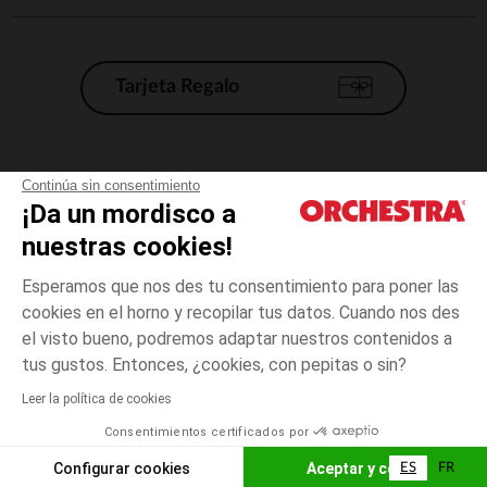
Tarjeta Regalo
Condiciones generales de venta
Continúa sin consentimiento
¡Da un mordisco a
Aviso Legal
*Condiciones de las ofertas actuales
nuestras cookies!
Datos personales
Esperamos que nos des tu consentimiento para poner las
Gestión de las cookies
cookies en el horno y recopilar tus datos. Cuando nos des
Accesibilidad: no conforme
el visto bueno, podremos adaptar nuestros contenidos a
3
Naranja
Naranja
años
Orchestra adhiere al código de ética de la Federación Francesa de comercio
tus gustos. Entonces, ¿cookies, con pepitas o sin?
electrónico y venta a distancia (FEVAD) y al sistema de mediación de
comercio electrónico.
Leer la política de cookies
El pago medidante
is already available
Consentimientos certificados por
España
Lista d
AÑADIR A LA CESTA
Configurar cookies
Aceptar y cerrar
ES
FR