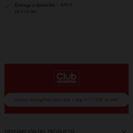
4,95 €
Entrega a domicilio
De 5 a 8 días
strong strongDescubro por < wg-1="">10€ al año*
DESCRIPCIÓN DEL PRODUCTO