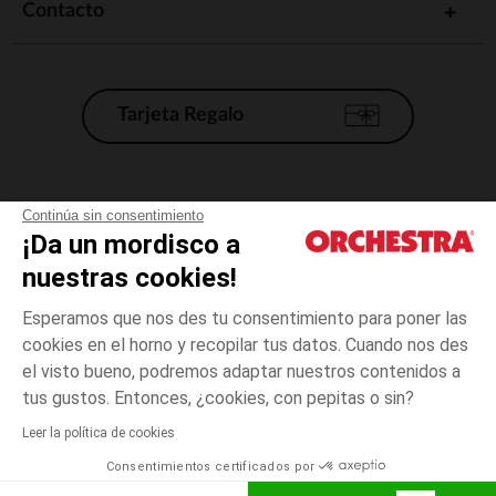
Contacto
Tarjeta Regalo
Condiciones generales de venta
Continúa sin consentimiento
¡Da un mordisco a
Aviso Legal
*Condiciones de las ofertas actuales
nuestras cookies!
Datos personales
Esperamos que nos des tu consentimiento para poner las
Gestión de las cookies
cookies en el horno y recopilar tus datos. Cuando nos des
Accesibilidad: no conforme
el visto bueno, podremos adaptar nuestros contenidos a
Blanco
Blanco
53
Orchestra adhiere al código de ética de la Federación Francesa de comercio
tus gustos. Entonces, ¿cookies, con pepitas o sin?
electrónico y venta a distancia (FEVAD) y al sistema de mediación de
comercio electrónico.
Leer la política de cookies
El pago medidante
is already available
Consentimientos certificados por
España
Lista d
AÑADIR A LA CESTA