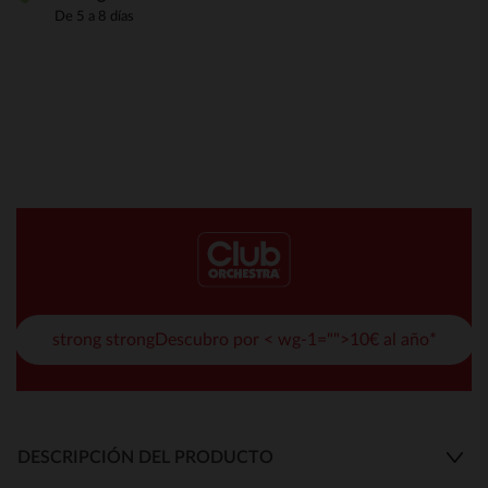
De 5 a 8 días
strong strongDescubro por < wg-1="">10€ al año*
DESCRIPCIÓN DEL PRODUCTO