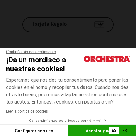
Tarjeta Regalo
Condiciones generales de venta
Continúa sin consentimiento
¡Da un mordisco a
Aviso Legal
*Condiciones de las ofertas actuales
nuestras cookies!
Datos personales
Esperamos que nos des tu consentimiento para poner las
Gestión de las cookies
cookies en el horno y recopilar tus datos. Cuando nos des
Accesibilidad: no conforme
el visto bueno, podremos adaptar nuestros contenidos a
Beige
Beige
50
Orchestra adhiere al código de ética de la Federación Francesa de comercio
tus gustos. Entonces, ¿cookies, con pepitas o sin?
electrónico y venta a distancia (FEVAD) y al sistema de mediación de
comercio electrónico.
Leer la política de cookies
El pago medidante
is already available
Consentimientos certificados por
España
Lista d
ELIGE UNA TALLA
Configurar cookies
Aceptar y cerrar
ES
FR