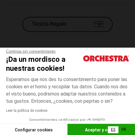
Tarjeta Regalo
Condiciones generales de venta
Continúa sin consentimiento
¡Da un mordisco a
Aviso Legal
*Condiciones de las ofertas actuales
nuestras cookies!
Datos personales
Esperamos que nos des tu consentimiento para poner las
Gestión de las cookies
cookies en el horno y recopilar tus datos. Cuando nos des
Accesibilidad: no conforme
el visto bueno, podremos adaptar nuestros contenidos a
talla
Negro
Negro
unica
Orchestra adhiere al código de ética de la Federación Francesa de comercio
tus gustos. Entonces, ¿cookies, con pepitas o sin?
electrónico y venta a distancia (FEVAD) y al sistema de mediación de
comercio electrónico.
Leer la política de cookies
El pago medidante
is already available
Consentimientos certificados por
España
Lista d
AÑADIR A LA CESTA
Configurar cookies
Aceptar y cerrar
ES
FR