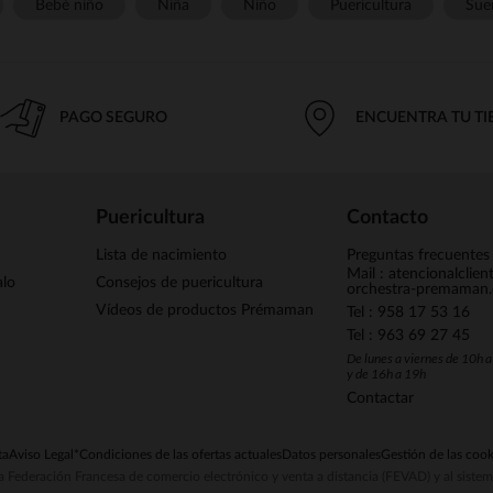
Bebé niño
Niña
Niño
Puericultura
Sue
PAGO SEGURO
ENCUENTRA TU T
Puericultura
Contacto
Lista de nacimiento
Preguntas frecuentes
Mail : atencionalclie
alo
Consejos de puericultura
orchestra-premaman
Vídeos de productos Prémaman
Tel : 958 17 53 16
Tel : 963 69 27 45
De lunes a viernes de 10h 
y de 16h a 19h
Contactar
ta
Aviso Legal
*Condiciones de las ofertas actuales
Datos personales
Gestión de las cook
la Federación Francesa de comercio electrónico y venta a distancia (FEVAD) y al sist