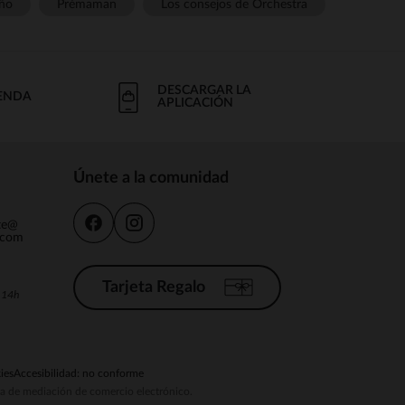
ño
Prémaman
Los consejos de Orchestra
DESCARGAR LA
IENDA
APLICACIÓN
Únete a la comunidad
nte@
.com
Tarjeta Regalo
a 14h
ies
Accesibilidad: no conforme
ema de mediación de comercio electrónico.