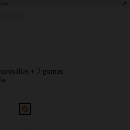
×
AJOS
horquillas + 7 gomas
ña