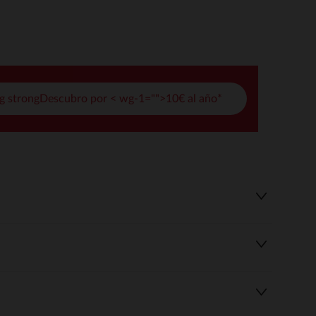
pciones
ustes de privacidad, garantizando el cumplimiento de las regula
g strongDescubro por < wg-1="">10€ al año*