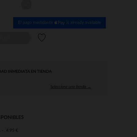
talla
unica
El pago medidante
is already available
Lista de deseos
ALLA
DAD INMEDIATA EN TIENDA
Seleccione una tienda →
SPONIBLES
4,95 €
o