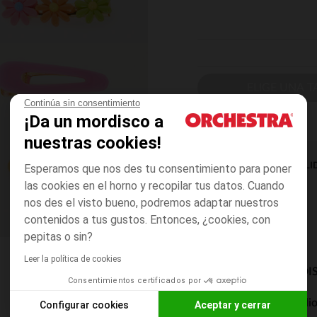
ELIGE UNA T
Continúa sin consentimiento
¡Da un mordisco a
nuestras cookies!
DISPONIBILI
Esperamos que nos des tu consentimiento para poner
las cookies en el horno y recopilar tus datos. Cuando
nos des el visto bueno, podremos adaptar nuestros
contenidos a tus gustos. Entonces, ¿cookies, con
pepitas o sin?
Leer la política de cookies
MODOS DE ENVÍO DI
Consentimientos certificados por
Entrega a domicili
Configurar cookies
Aceptar y cerrar