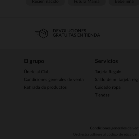
Recién nacido
Futura Mamá
Bebé niña
DEVOLUCIONES
GRATUITAS EN TIENDA
El grupo
Servicios
Únete al Club
Tarjeta Regalo
Condiciones generales de venta
Saldo de mi tarjeta reg
Retirada de productos
Cuidado ropa
Tiendas
Condiciones generales de ven
Orchestra adhiere al código de ética de 